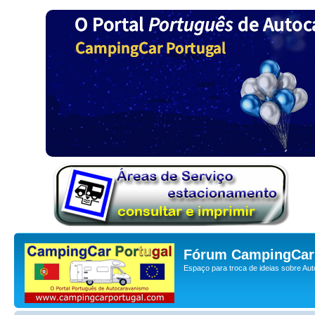
Fórum CampingCar 
Espaço para troca de ideias sobre Au