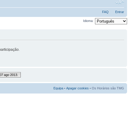
FAQ
Entrar
Idioma:
articipação.
07 ago 2013.
Equipa
•
Apagar cookies
• Os Horários são TMG