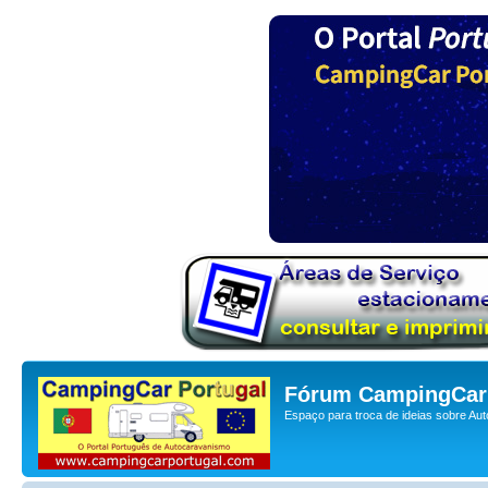
Fórum CampingCar 
Espaço para troca de ideias sobre Au