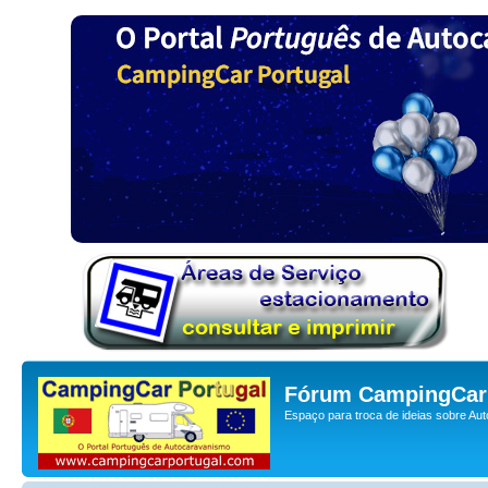
Fórum CampingCar 
Espaço para troca de ideias sobre Au