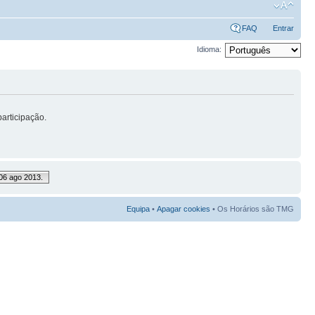
FAQ
Entrar
Idioma:
articipação.
06 ago 2013.
Equipa
•
Apagar cookies
• Os Horários são TMG