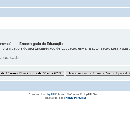
provação do
Encarregado de Educação
.
 Fórum depois do seu Encarregado de Educação enviar a autorização para a sua p
a sua idade.
de 13 anos. Nasci antes de 06 ago 2013.
Tenho menos de 13 anos. Nasci depois de 
Powered by
phpBB
® Forum Software © phpBB Group
Traduzido por
phpBB Portugal