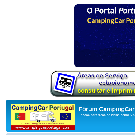
Fórum CampingCar 
Espaço para troca de ideias sobre Au