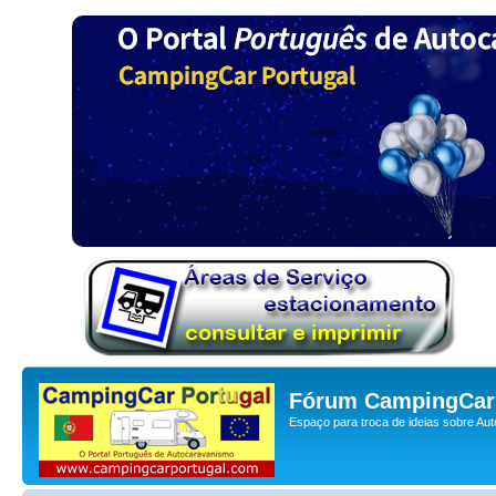
Fórum CampingCar 
Espaço para troca de ideias sobre Au