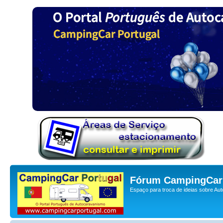
Fórum CampingCar 
Espaço para troca de ideias sobre Au