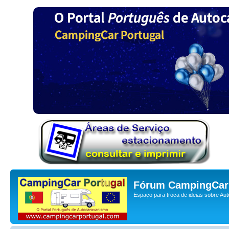
Fórum CampingCar 
Espaço para troca de ideias sobre Au