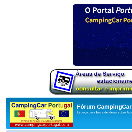
Fórum CampingCar 
Espaço para troca de ideias sobre Au