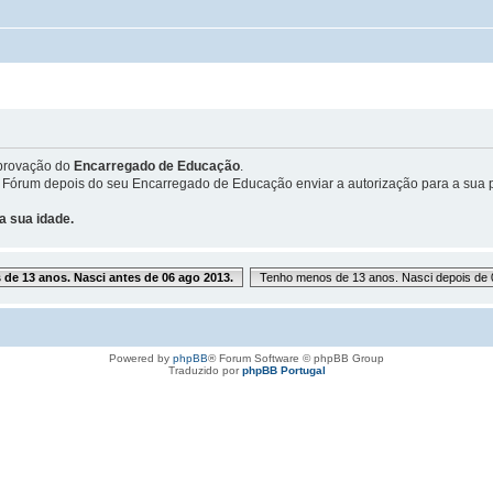
provação do
Encarregado de Educação
.
 Fórum depois do seu Encarregado de Educação enviar a autorização para a sua p
a sua idade.
de 13 anos. Nasci antes de 06 ago 2013.
Tenho menos de 13 anos. Nasci depois de 
Powered by
phpBB
® Forum Software © phpBB Group
Traduzido por
phpBB Portugal