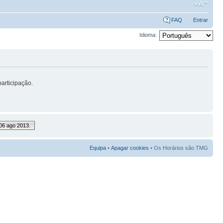
FAQ
Entrar
Idioma:
articipação.
06 ago 2013.
Equipa
•
Apagar cookies
• Os Horários são TMG