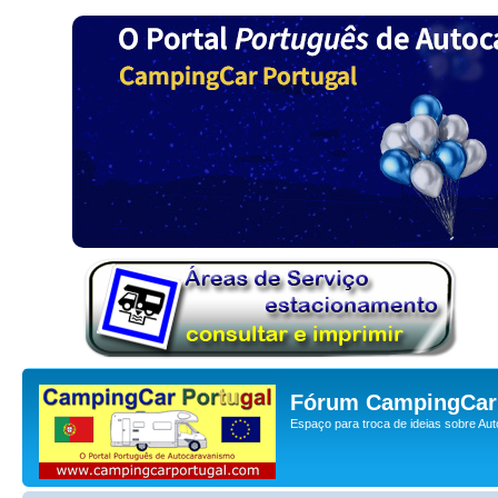
Fórum CampingCar 
Espaço para troca de ideias sobre Au