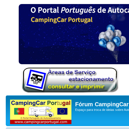
Fórum CampingCar 
Espaço para troca de ideias sobre Au