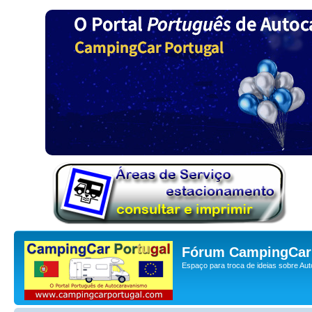
Fórum CampingCar 
Espaço para troca de ideias sobre Au