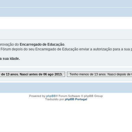
provação do
Encarregado de Educação
.
 Fórum depois do seu Encarregado de Educação enviar a autorização para a sua p
a sua idade.
de 13 anos. Nasci antes de 06 ago 2013.
Tenho menos de 13 anos. Nasci depois de 
Powered by
phpBB
® Forum Software © phpBB Group
Traduzido por
phpBB Portugal