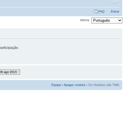
FAQ
Entrar
Idioma:
articipação.
06 ago 2013.
Equipa
•
Apagar cookies
• Os Horários são TMG