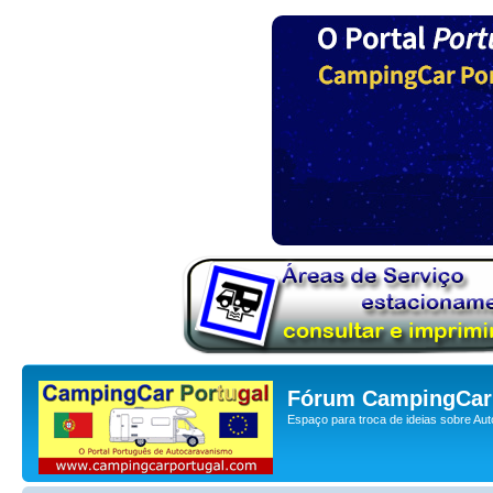
Fórum CampingCar 
Espaço para troca de ideias sobre Au