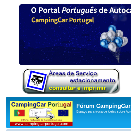
Fórum CampingCar 
Espaço para troca de ideias sobre Au