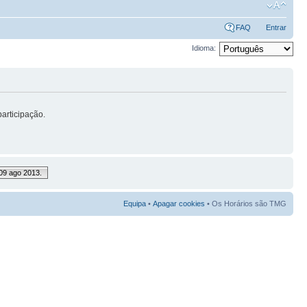
FAQ
Entrar
Idioma:
articipação.
09 ago 2013.
Equipa
•
Apagar cookies
• Os Horários são TMG