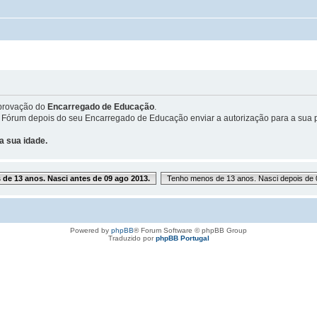
provação do
Encarregado de Educação
.
 Fórum depois do seu Encarregado de Educação enviar a autorização para a sua p
a sua idade.
de 13 anos. Nasci antes de 09 ago 2013.
Tenho menos de 13 anos. Nasci depois de 
Powered by
phpBB
® Forum Software © phpBB Group
Traduzido por
phpBB Portugal