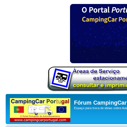
Fórum CampingCar 
Espaço para troca de ideias sobre Au