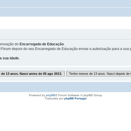
provação do
Encarregado de Educação
.
 Fórum depois do seu Encarregado de Educação enviar a autorização para a sua p
a sua idade.
de 13 anos. Nasci antes de 05 ago 2013.
Tenho menos de 13 anos. Nasci depois de 
Powered by
phpBB
® Forum Software © phpBB Group
Traduzido por
phpBB Portugal