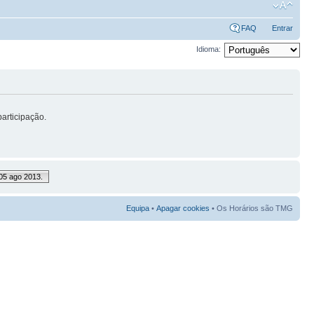
FAQ
Entrar
Idioma:
articipação.
05 ago 2013.
Equipa
•
Apagar cookies
• Os Horários são TMG