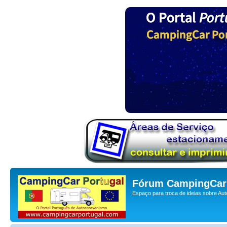
Fórum CampingCar 
Espaço para troca de ideias sobre Au