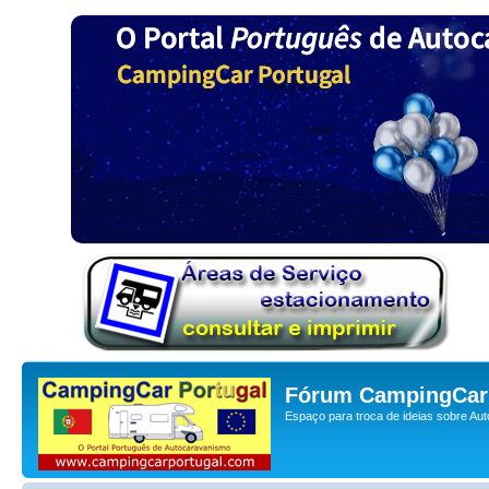
Fórum CampingCar 
Espaço para troca de ideias sobre Au