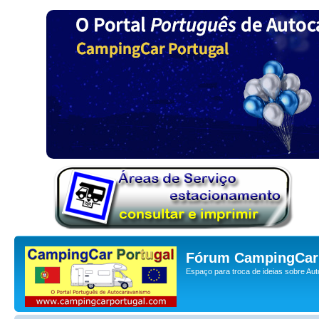
Fórum CampingCar 
Espaço para troca de ideias sobre Au