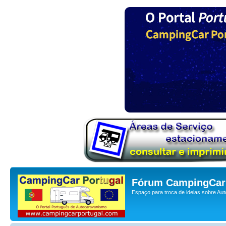
Fórum CampingCar 
Espaço para troca de ideias sobre Au