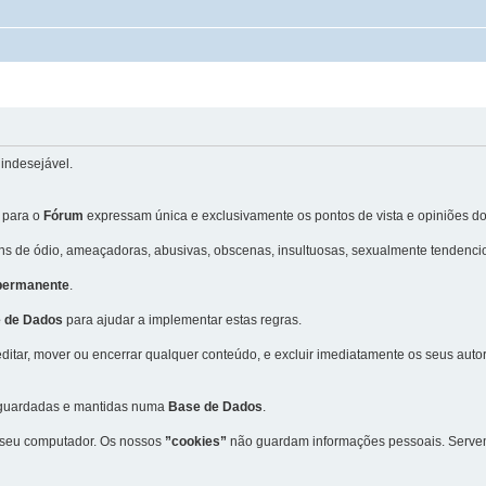
indesejável.
 para o
Fórum
expressam única e exclusivamente os pontos de vista e opiniões do
 de ódio, ameaçadoras, abusivas, obscenas, insultuosas, sexualmente tendencio
 permanente
.
 de Dados
para ajudar a implementar estas regras.
editar, mover ou encerrar qualquer conteúdo, e excluir imediatamente os seus aut
m guardadas e mantidas numa
Base de Dados
.
 seu computador. Os nossos
”cookies”
não guardam informações pessoais. Servem 