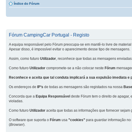
Índice do Fórum
Fórum CampingCar Portugal - Registo
A equipa responsável pelo Fórum preocupa-se em mantê-lo livre de material 
Apesar disso, é impossível evitar o aparecimento desse tipo de mensagens.
Assim, como futuro
Utilizador
, reconhece que todas as mensagens enviadas
Como futuro
Utilizador
compromete-se a não colocar neste
Fórum
mensagens
Reconhece e aceita que tal conduta implicará a sua expulsão imediata e
Os endereços de
IP’s
de todas as mensagens são registados na nossa
Base
Concorda que a
Equipa Responsável
deste Fórum tem o direito de apagar, 
violadas.
Como futuro
Utilizador
aceita que todas as informações que fornecer seja
O software que suporta o
Fórum
usa
”cookies”
para guardar informação no
(
Browser
).