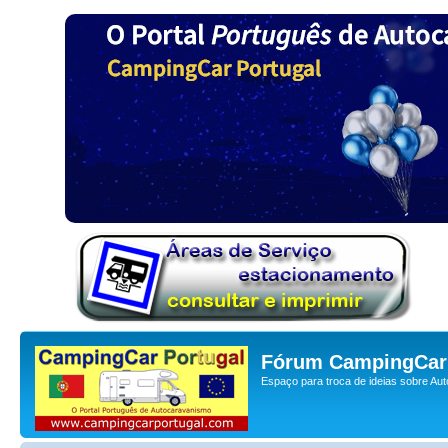
Fórum CampingCar 
Espaço para troca de ideias sobre Au