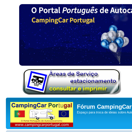
Fórum CampingCar 
Espaço para troca de ideias sobre Au