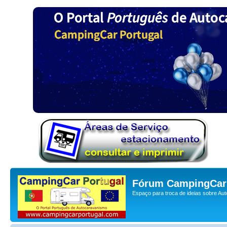
Fórum CampingCar 
Espaço para troca de ideias sobre Au