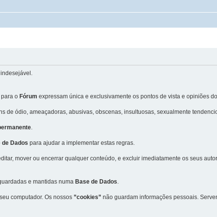
indesejável.
 para o
Fórum
expressam única e exclusivamente os pontos de vista e opiniões do
 de ódio, ameaçadoras, abusivas, obscenas, insultuosas, sexualmente tendencio
 permanente
.
 de Dados
para ajudar a implementar estas regras.
editar, mover ou encerrar qualquer conteúdo, e excluir imediatamente os seus aut
m guardadas e mantidas numa
Base de Dados
.
 seu computador. Os nossos
”cookies”
não guardam informações pessoais. Servem 