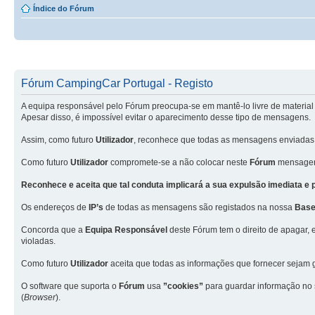
Índice do Fórum
Fórum CampingCar Portugal - Registo
A equipa responsável pelo Fórum preocupa-se em mantê-lo livre de material 
Apesar disso, é impossível evitar o aparecimento desse tipo de mensagens.
Assim, como futuro
Utilizador
, reconhece que todas as mensagens enviadas
Como futuro
Utilizador
compromete-se a não colocar neste
Fórum
mensagens
Reconhece e aceita que tal conduta implicará a sua expulsão imediata e
Os endereços de
IP’s
de todas as mensagens são registados na nossa
Base
Concorda que a
Equipa Responsável
deste Fórum tem o direito de apagar, 
violadas.
Como futuro
Utilizador
aceita que todas as informações que fornecer seja
O software que suporta o
Fórum
usa
”cookies”
para guardar informação no
(
Browser
).