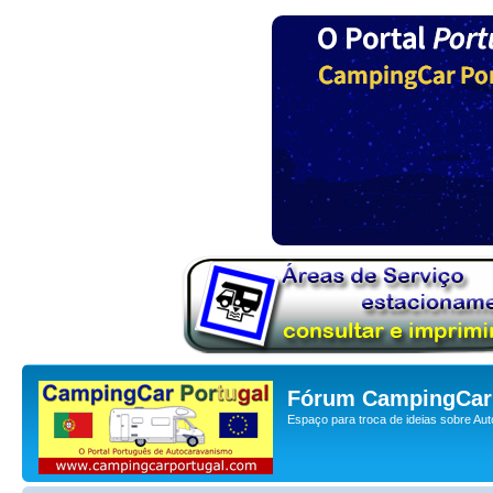
Fórum CampingCar 
Espaço para troca de ideias sobre Au