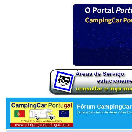
Fórum CampingCar 
Espaço para troca de ideias sobre Au