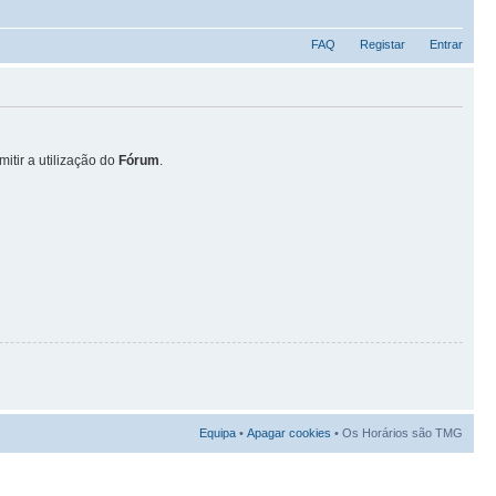
FAQ
Registar
Entrar
itir a utilização do
Fórum
.
Equipa
•
Apagar cookies
• Os Horários são TMG