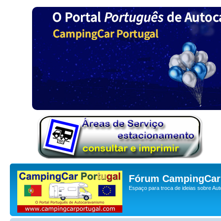
Fórum CampingCar 
Espaço para troca de ideias sobre Au