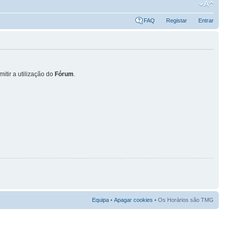
FAQ
Registar
Entrar
itir a utilização do
Fórum
.
Equipa
•
Apagar cookies
• Os Horários são TMG