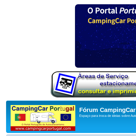
Fórum CampingCar 
Espaço para troca de ideias sobre Au