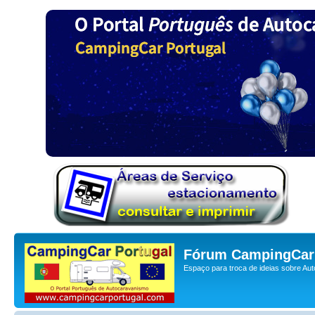
Fórum CampingCar 
Espaço para troca de ideias sobre Au