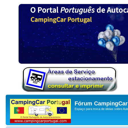
Fórum CampingCar 
Espaço para troca de ideias sobre Au