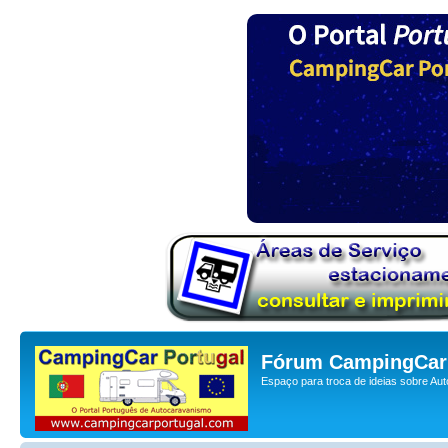
Fórum CampingCar 
Espaço para troca de ideias sobre Au