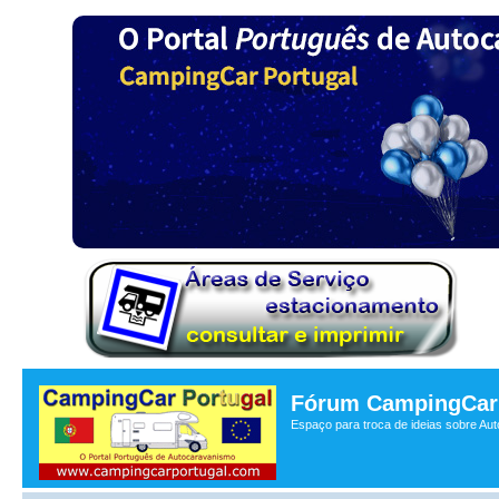
Fórum CampingCar 
Espaço para troca de ideias sobre Au