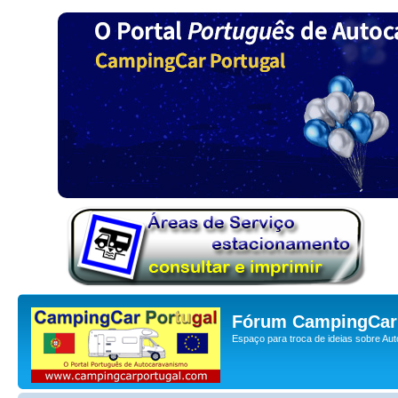
Fórum CampingCar 
Espaço para troca de ideias sobre Au