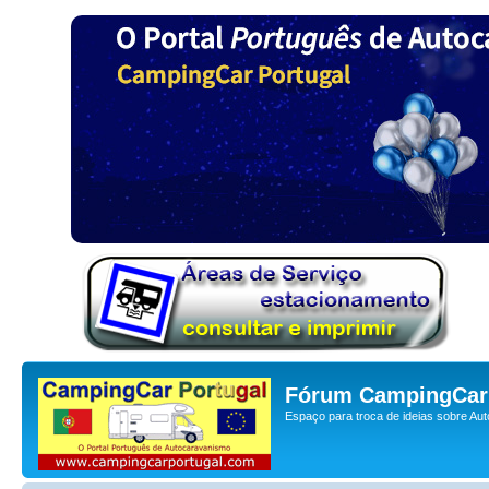
Fórum CampingCar 
Espaço para troca de ideias sobre Au