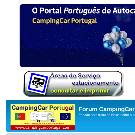
Fórum CampingCar 
Espaço para troca de ideias sobre Au