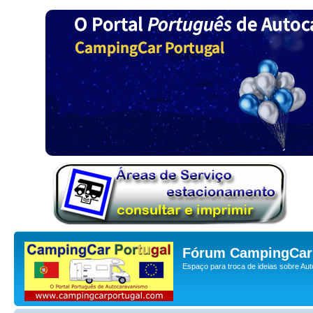
Fórum CampingCar 
Espaço para troca de ideias sobre Au