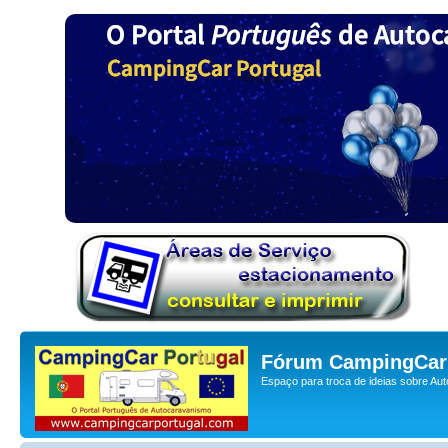
Fórum CampingCar 
Espaço para troca de ideias sobre Au