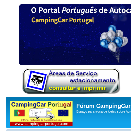
Fórum CampingCar 
Espaço para troca de ideias sobre Au