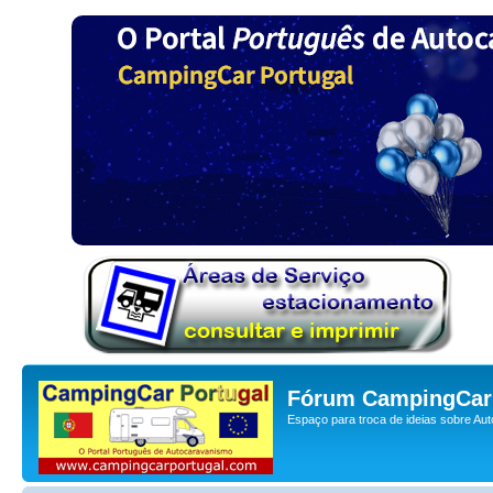
Fórum CampingCar 
Espaço para troca de ideias sobre Au