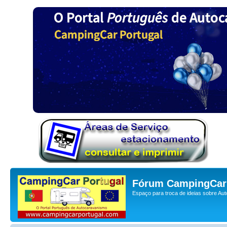
Fórum CampingCar 
Espaço para troca de ideias sobre Au