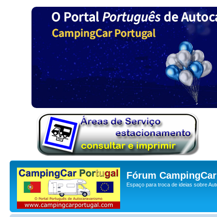
Fórum CampingCar 
Espaço para troca de ideias sobre Au