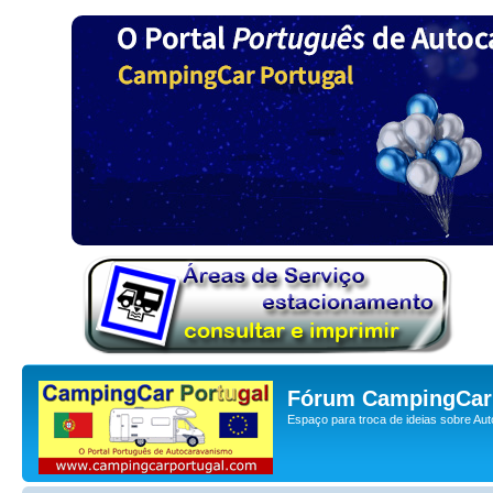
Fórum CampingCar 
Espaço para troca de ideias sobre Au