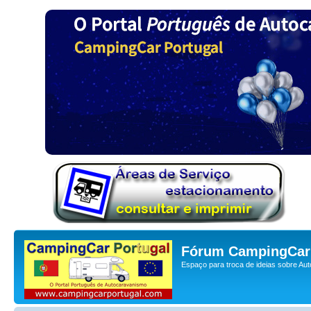
Fórum CampingCar 
Espaço para troca de ideias sobre Au