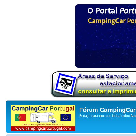
Fórum CampingCar 
Espaço para troca de ideias sobre Au