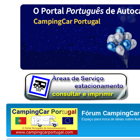
Fórum CampingCar 
Espaço para troca de ideias sobre Au