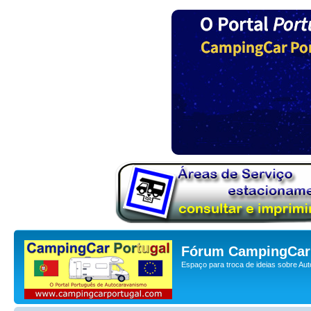
Fórum CampingCar 
Espaço para troca de ideias sobre Au