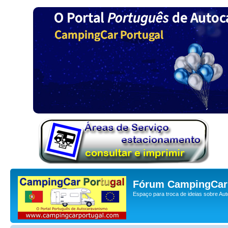
Fórum CampingCar 
Espaço para troca de ideias sobre Au