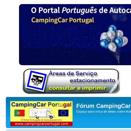
Fórum CampingCar 
Espaço para troca de ideias sobre Au