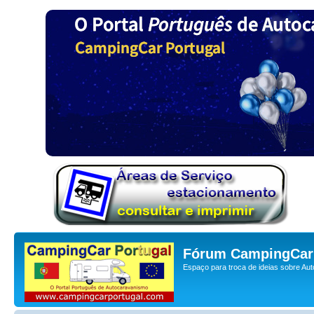
Fórum CampingCar 
Espaço para troca de ideias sobre Au