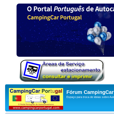
Fórum CampingCar 
Espaço para troca de ideias sobre Au