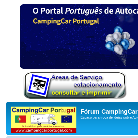
Fórum CampingCar 
Espaço para troca de ideias sobre Au