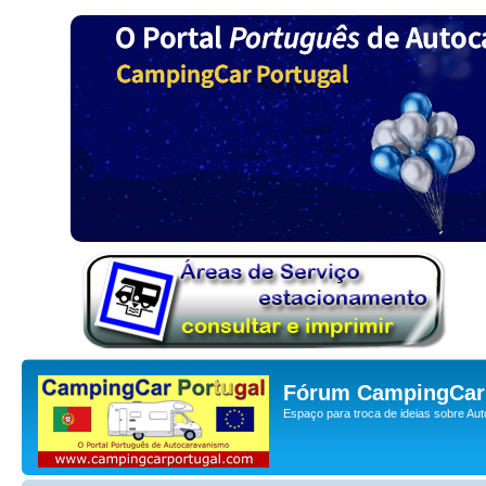
Fórum CampingCar 
Espaço para troca de ideias sobre Au