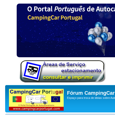
Fórum CampingCar 
Espaço para troca de ideias sobre Au